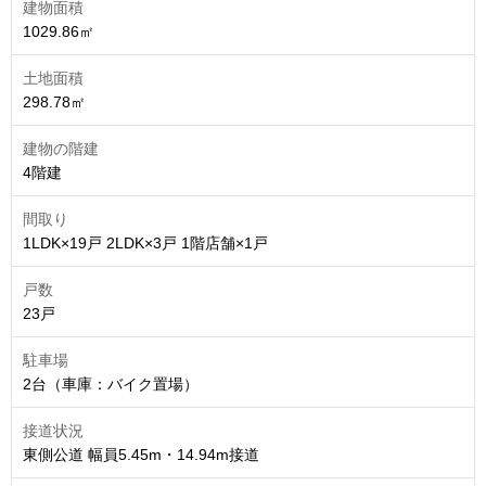
建物面積
1029.86㎡
土地面積
298.78㎡
建物の階建
4階建
間取り
1LDK×19戸 2LDK×3戸 1階店舗×1戸
戸数
23戸
駐車場
2台（車庫：バイク置場）
接道状況
東側公道 幅員5.45m・14.94m接道