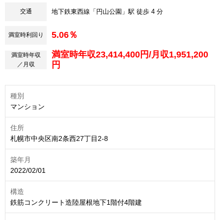
交通
地下鉄東西線「円山公園」駅 徒歩 4 分
5.06％
満室時利回り
満室時年収23,414,400円/月収1,951,200
満室時年収
円
／月収
種別
マンション
住所
札幌市中央区南2条西27丁目2-8
築年月
2022/02/01
構造
鉄筋コンクリート造陸屋根地下1階付4階建