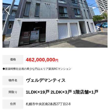
462,000,000
価格
円
◆新築時弊社企画の希少な円山エリア築浅RCマンション
ヴェルデマンティス
物件名
1LDK×19戸 2LDK×3戸 1階店舗×1戸
間取り
住所
札幌市中央区南2条西27丁目2-8